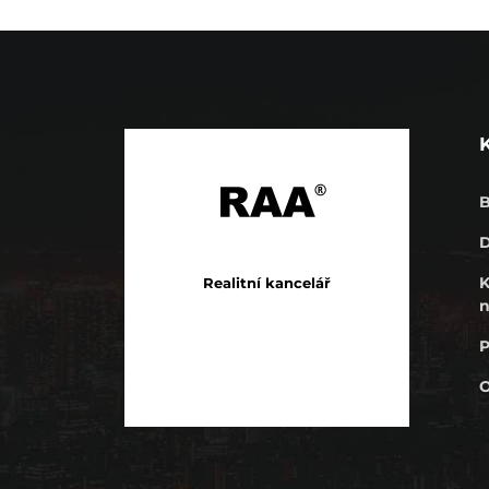
B
K
Realitní kancelář
n
O