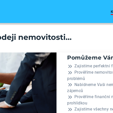
K
deji nemovitosti...
Pomůžeme Vám
Zajistíme perfektní 
Prověříme nemovitos
problémů
Nabídneme Vaši nem
zájemců
Prověříme finanční 
prohlídkou
Zajistíme všechny n