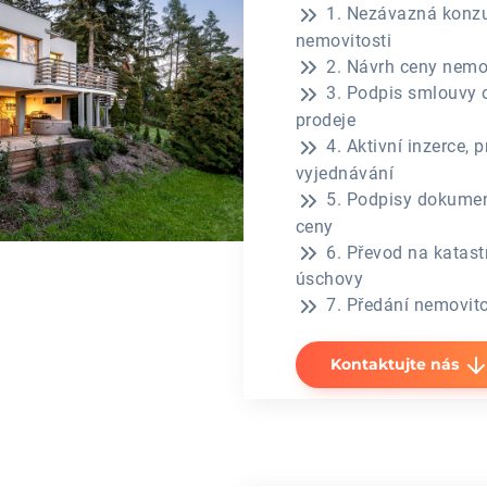
1. Nezávazná konzul
nemovitosti
2. Návrh ceny nemov
3. Podpis smlouvy 
prodeje
4. Aktivní inzerce, p
vyjednávání
5. Podpisy dokumen
ceny
6. Převod na katast
úschovy
7. Předání nemovitos
Kontaktujte nás