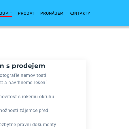
OUPIT
PRODAT
PRONÁJEM
KONTAKTY
 s prodejem
fotografie nemovitosti
t a navrhneme řešení
ovitost širokému okruhu
možnosti zájemce před
ezbytné právní dokumenty