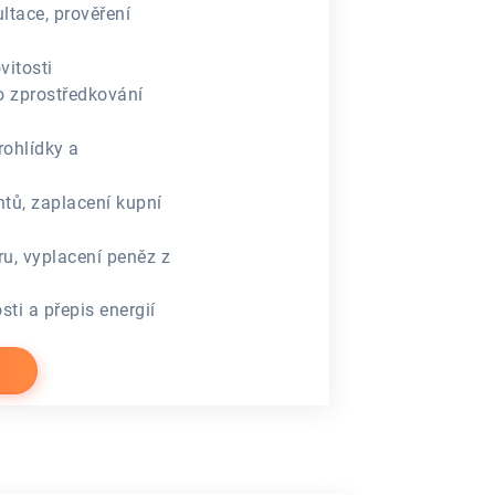
tace, prověření
itosti
o zprostředkování
rohlídky a
tů, zaplacení kupní
ru, vyplacení peněz z
ti a přepis energií