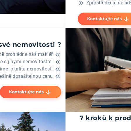
Zprostředkujeme ad
Kontaktujte nás
své nemovitosti ?
ně prohlédne náš makléř
e s jinými nemovitostmi
íme lokalitu nemovitosti
álně dosažitelnou cenu
Kontaktujte nás
7 kroků k prod