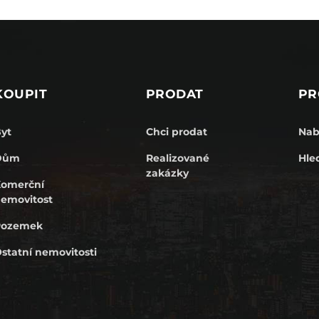
KOUPIT
PRODAT
PR
yt
Chci prodat
Nab
Dům
Realizované
Hle
zakázky
omerční
emovitost
Pozemek
statní nemovitosti