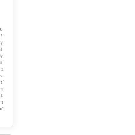
u,
ří
ý,
).
y,
ní
 z
za
tí
 s
):
 s
né