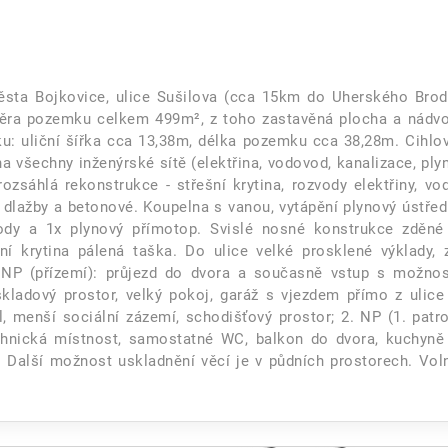
sta Bojkovice, ulice Sušilova (cca 15km do Uherského Brod
ěra pozemku celkem 499m², z toho zastavěná plocha a nádvo
 uliční šířka cca 13,38m, délka pozemku cca 38,28m. Cihlov
 všechny inženýrské sítě (elektřina, vodovod, kanalizace, plyn
ozsáhlá rekonstrukce - střešní krytina, rozvody elektřiny, vod
, dlažby a betonové. Koupelna s vanou, vytápění plynový ústřed
dy a 1x plynový přímotop. Svislé nosné konstrukce zděné
ní krytina pálená taška. Do ulice velké prosklené výklady, 
 NP (přízemí): průjezd do dvora a současně vstup s možnos
kladový prostor, velký pokoj, garáž s vjezdem přímo z ulice
 menší sociální zázemí, schodišťový prostor; 2. NP (1. patro
echnická místnost, samostatné WC, balkon do dvora, kuchyně
. Další možnost uskladnění věcí je v půdních prostorech. Vol