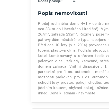
Počet pokojů:
4
Popis nemovitosti
Prodej rodinného domu 4+1 v centru mě
cca 33km do Uherského Hradiště). Vým
267m², zahrada 232m². Rozměry pozemku:
patrový dům městského typu, napojeno na
Před cca 10 lety (v r. 2014) provedena r
topení, plastová okna. Podlahy plovoucí
kotel kombinovaný s ohřevem teplé vo
pálených cihel, základy kamenné, střeš
domem zahrada. Vnitřní dispozice : 1.
parkování pro 1 os. automobil, menší s
možností parkování pro 1 os. automobil,
schodišťový prostor, pokoj, chodba, t
jídelním koutem, obývací pokoj, ložnice
ihned. Cena k jednání - navrhněte.