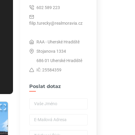
602 589 223
filip.turecky@realmoravia.cz
RAA - Uherské Hradiště
Stojanova 1334
686 01 Uherské Hradiště
IČ: 25584359
Poslat dotaz