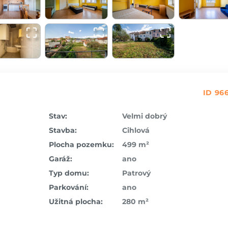
ID 96
Stav:
Velmi dobrý
Stavba:
Cihlová
Plocha pozemku:
499 m²
Garáž:
ano
Typ domu:
Patrový
Parkování:
ano
Užitná plocha:
280 m²