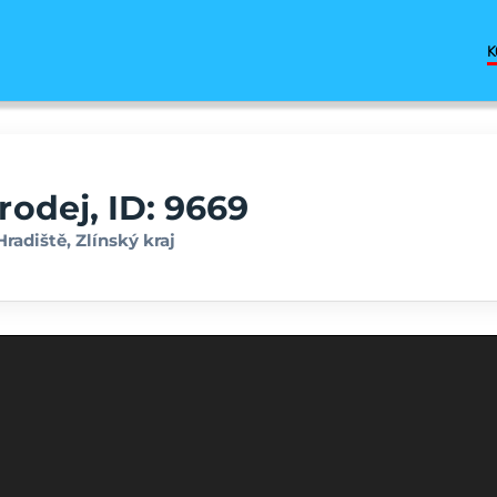
K
odej, ID: 9669
radiště, Zlínský kraj